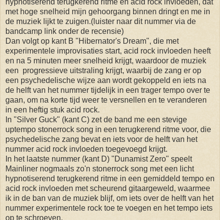
hypnotiserend terugkerend ritme en acid rock invloeden, dat
met hoge snelheid mijn gehoorgang binnen dringt en me in
de muziek lijkt te zuigen.(luister naar dit nummer via de
bandcamp link onder de recensie)
Dan volgt op kant B "Hibernator's Dream", die met
experimentele improvisaties start, acid rock invloeden heeft
en na 5 minuten meer snelheid krijgt, waardoor de muziek
een progressieve uitstraling krijgt, waarbij de zang er op
een psychedelische wijze aan wordt gekoppeld en iets na
de helft van het nummer tijdelijk in een trager tempo over te
gaan, om na korte tijd weer te versnellen en te veranderen
in een heftig stuk acid rock.
In "Silver Guck" (kant C) zet de band me een stevige
uptempo stonerrock song in een terugkerend ritme voor, die
psychedelische zang bevat en iets voor de helft van het
nummer acid rock invloeden toegevoegd krijgt.
In het laatste nummer (kant D) "Dunamist Zero" speelt
Mainliner nogmaals zo'n stonerrock song met een licht
hypnotiserend terugkerend ritme in een gemiddeld tempo en
acid rock invloeden met scheurend gitaargeweld, waarmee
ik in de ban van de muziek blijf, om iets over de helft van het
nummer experimentele rock toe te voegen en het tempo iets
op te schroeven.