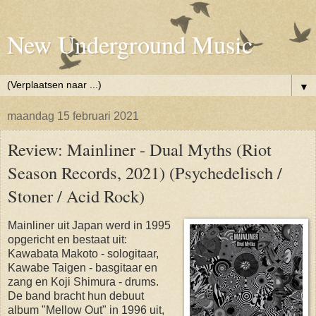
New Underground Music
▼
maandag 15 februari 2021
Review: Mainliner - Dual Myths (Riot
Season Records, 2021) (Psychedelisch /
Stoner / Acid Rock)
Mainliner uit Japan werd in 1995
opgericht en bestaat uit:
Kawabata Makoto - sologitaar,
Kawabe Taigen - basgitaar en
zang en Koji Shimura - drums.
De band bracht hun debuut
album "Mellow Out" in 1996 uit,