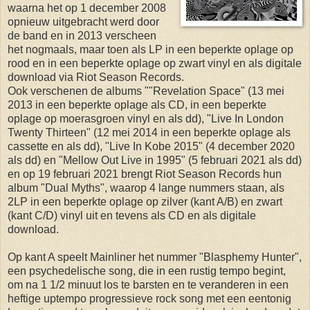
waarna het op 1 december 2008
opnieuw uitgebracht werd door
de band en in 2013 verscheen
het nogmaals, maar toen als LP in een beperkte oplage op
rood en in een beperkte oplage op zwart vinyl en als digitale
download via Riot Season Records.
Ook verschenen de albums ""Revelation Space" (13 mei
2013 in een beperkte oplage als CD, in een beperkte
oplage op moerasgroen vinyl en als dd), "Live In London
Twenty Thirteen" (12 mei 2014 in een beperkte oplage als
cassette en als dd), "Live In Kobe 2015" (4 december 2020
als dd) en "Mellow Out Live in 1995" (5 februari 2021 als dd)
en op 19 februari 2021 brengt Riot Season Records hun
album "Dual Myths", waarop 4 lange nummers staan, als
2LP in een beperkte oplage op zilver (kant A/B) en zwart
(kant C/D) vinyl uit en tevens als CD en als digitale
download.
Op kant A speelt Mainliner het nummer "Blasphemy Hunter",
een psychedelische song, die in een rustig tempo begint,
om na 1 1/2 minuut los te barsten en te veranderen in een
heftige uptempo progressieve rock song met een eentonig