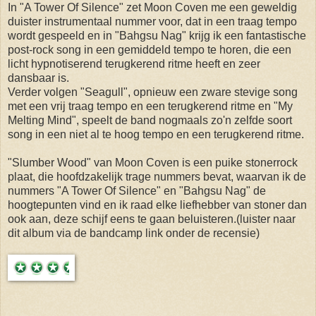
In "A Tower Of Silence" zet Moon Coven me een geweldig
duister instrumentaal nummer voor, dat in een traag tempo
wordt gespeeld en in "Bahgsu Nag" krijg ik een fantastische
post-rock song in een gemiddeld tempo te horen, die een
licht hypnotiserend terugkerend ritme heeft en zeer
dansbaar is.
Verder volgen "Seagull", opnieuw een zware stevige song
met een vrij traag tempo en een terugkerend ritme en "My
Melting Mind", speelt de band nogmaals zo'n zelfde soort
song in een niet al te hoog tempo en een terugkerend ritme.
"Slumber Wood" van Moon Coven is een puike stonerrock
plaat, die hoofdzakelijk trage nummers bevat, waarvan ik de
nummers "A Tower Of Silence" en "Bahgsu Nag" de
hoogtepunten vind en ik raad elke liefhebber van stoner dan
ook aan, deze schijf eens te gaan beluisteren.(luister naar
dit album via de bandcamp link onder de recensie)