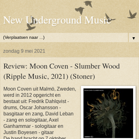
New Underground Music
▼
zondag 9 mei 2021
Review: Moon Coven - Slumber Wood
(Ripple Music, 2021) (Stoner)
Moon Coven uit Malmö, Zweden,
werd in 2012 opgericht en
bestaat uit: Fredrik Dahlqvist -
drums, Oscar Johansson -
basgitaar en zang, David Leban
- zang en sologitaar, Axel
Ganhammar - sologitaar en
Justin Boyesen - gitaar
De band bracht op 7 oktober