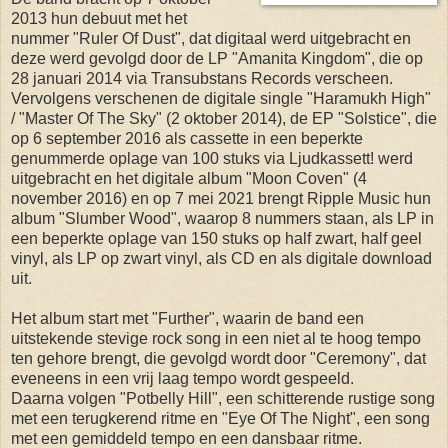
2013 hun debuut met het
nummer "Ruler Of Dust", dat digitaal werd uitgebracht en
deze werd gevolgd door de LP "Amanita Kingdom", die op
28 januari 2014 via Transubstans Records verscheen.
Vervolgens verschenen de digitale single "Haramukh High" ​
/​ "Master Of The Sky" (2 oktober 2014), de EP "Solstice", die
op 6 september 2016 als cassette in een beperkte
genummerde oplage van 100 stuks via Ljudkassett! werd
uitgebracht en het digitale album "Moon Coven" (4
november 2016) en op 7 mei 2021 brengt Ripple Music hun
album "Slumber Wood", waarop 8 nummers staan, als LP in
een beperkte oplage van 150 stuks op half zwart, half geel
vinyl, als LP op zwart vinyl, als CD en als digitale download
uit.
Het album start met "Further", waarin de band een
uitstekende stevige rock song in een niet al te hoog tempo
ten gehore brengt, die gevolgd wordt door "Ceremony", dat
eveneens in een vrij laag tempo wordt gespeeld.
Daarna volgen "Potbelly Hill", een schitterende rustige song
met een terugkerend ritme en "Eye Of The Night", een song
met een gemiddeld tempo en een dansbaar ritme.