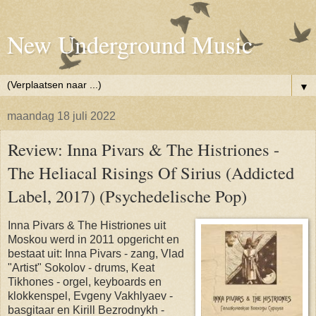
New Underground Music
▼
maandag 18 juli 2022
Review: Inna Pivars & The Histriones -
The Heliacal Risings Of Sirius (Addicted
Label, 2017) (Psychedelische Pop)
Inna Pivars & The Histriones uit
Moskou werd in 2011 opgericht en
bestaat uit: Inna Pivars - zang, Vlad
"Artist" Sokolov - drums, Keat
Tikhones - orgel, keyboards en
klokkenspel, Evgeny Vakhlyaev -
basgitaar en Kirill Bezrodnykh -