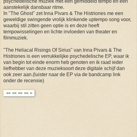
psychedelische muziek met een gemiddeld tempo en een
aanstekelijk dansbaar ritme.
In "The Ghost" zet Inna Pivars & The Histriones me een
geweldige swingende vrolijk klinkende uptempo song voor,
waarbij stil zitten geen optie is en deze heeft
tempowisselingen en lichte invloeden van theater en
filmmuziek.
"The Heliacal Risings Of Sirius" van Inna Pivars & The
Histriones is een verrukkelijke psychedelische EP, waar ik
van begin tot einde enorm heb genoten en ik raad ieder
liefhebber van deze muzieksoort deze digitale schijf dan
ook zeer aan.(luister naar de EP via de bandcamp link
onder de recensie)