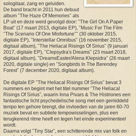
sologitaar, zang en geluiden.
De band bracht in 2011 hun debuut
album "The Haze Of Memories" als
LP uit en deze werd gevolgd door: "The Girl On A Paper
Boat" (17 maart 2013, digitale EP), "Music For The Film
"The Scenario Of One Misfortune"" (30 oktober 2015,
digitale EP), "Interstellar Omnibus" (16 november 2015,
digitaal album), "The Heliacal Risings Of Sirius" (9 januari
2017, digitale EP), "Clepsydra's Dreams" (23 maart 2018,
digitaal album), "DreamsEaster/Alena Klepsidra" (26 maart
2020, digitale single) en "Songbirds In The Berendey
Forest" (7 december 2020, digitaal album).
De digitale EP "The Heliacal Risings Of Sirius" bevat 3
nummers en begint met het titel nummer "The Heliacal
Risings Of Sirius", waarin Inna Pivars & The Histriones een
fantastische licht psychedelische song met een gemiddeld
tempo ten gehore brengt, die invloeden van de jaren 60-70
muziek bevat en subtiele tempowisselingen, plus een
terugkerend ritme heeft en tegen het einde experimenteel
wordt.
Daarna volgt "Tiny Star", een schitterende mix van folk en